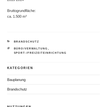
Bruttogrundfläche:
ca. 1.500 m²
KATEGORIEN
BRANDSCHUTZ
SCHLAGWÖRTER
BÜRO/VERWALTUNG
,
SPORT-/FREIZEITEINRICHTUNG
KATEGORIEN
Bauplanung
Brandschutz
NUTZUNGEN