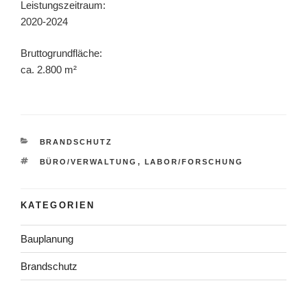
Leistungszeitraum:
2020-2024
Bruttogrundfläche:
ca. 2.800 m²
KATEGORIEN
BRANDSCHUTZ
SCHLAGWÖRTER
BÜRO/VERWALTUNG
,
LABOR/FORSCHUNG
KATEGORIEN
Bauplanung
Brandschutz