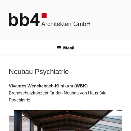
Zum
Inhalt
springen
BB4 ARCHITEKTEN GMBH
Bauplanung & Brandschutz
Menü
Neubau Psychiatrie
Vivantes Wenckebach-Klinikum (WBK)
Brandschutzkonzept für den Neubau von Haus 34c –
Psychiatrie