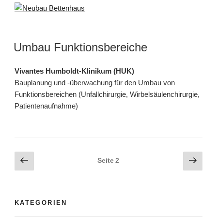
Umbau Funktionsbereiche
Vivantes Humboldt-Klinikum (HUK)
Bauplanung und -überwachung für den Umbau von
Funktionsbereichen (Unfallchirurgie, Wirbelsäulenchirurgie,
Patientenaufnahme)
Seitennummerierung
Vorherige
Näch
Seite
2
Seite
Seite
der
Beiträge
KATEGORIEN